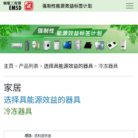
跳
至
主
要
内
容
主页
> 产品列表 >
选择具能源效益的器具
> 冷冻器具
家居
选择具能源效益的器具
冷冻器具
产
资料提供者
品