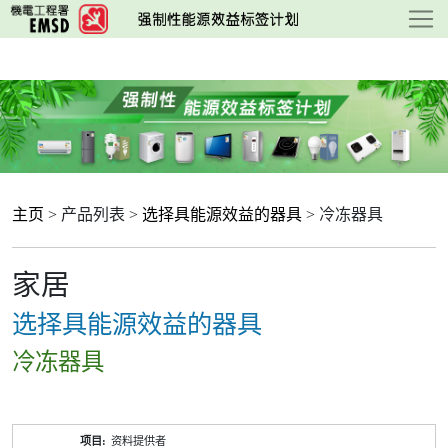
跳
至
主
要
内
容
主页
> 产品列表 >
选择具能源效益的器具
> 冷冻器具
家居
选择具能源效益的器具
冷冻器具
产
资料提供者
品