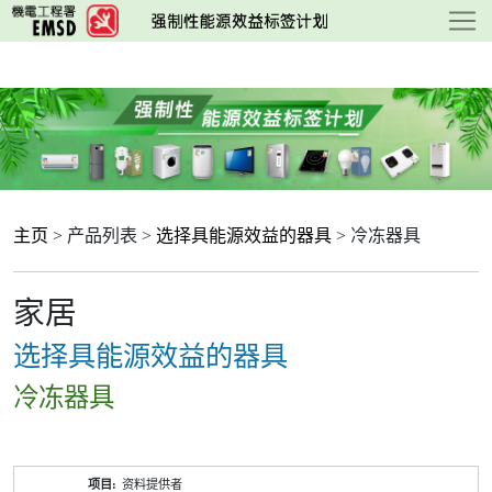
跳
至
主
要
内
容
主页
> 产品列表 >
选择具能源效益的器具
> 冷冻器具
家居
选择具能源效益的器具
冷冻器具
产
资料提供者
品