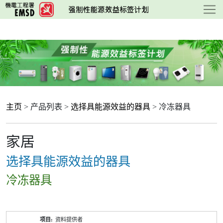
跳
至
主
要
内
容
主页
> 产品列表 >
选择具能源效益的器具
> 冷冻器具
家居
选择具能源效益的器具
冷冻器具
产
资料提供者
品