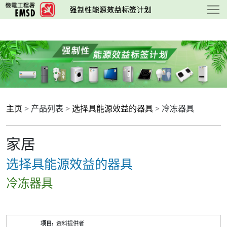
跳
至
主
要
内
容
主页
> 产品列表 >
选择具能源效益的器具
> 冷冻器具
家居
选择具能源效益的器具
冷冻器具
产
资料提供者
品