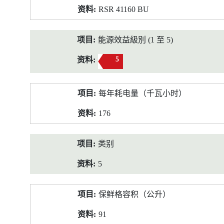
RSR 41160 BU
能源效益級別 (1 至 5)
5
每年耗电量（千瓦小时）
176
类别
5
保鲜格容积（公升）
91