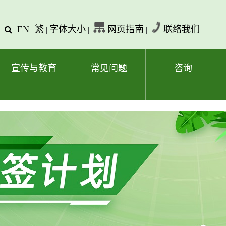
EN
繁
字体大小
网页指南
联络我们
查
|
|
|
|
询
文
字
宣传与教育
常见问题
咨询