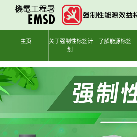
跳
至
主
要
内
容
主页
关于强制性标签计
了解能源标签
划