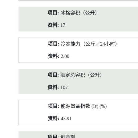
冰格容积（公升）
17
冷冻能力（公斤／24小时）
2.00
额定总容积（公升）
107
能源效益指数 (Iε) (%)
43.91
制冷剂