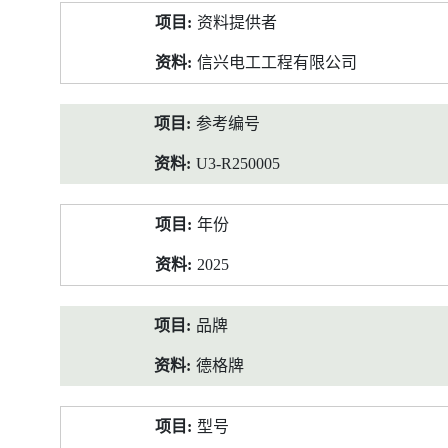
产
资料提供者
品
资
信兴电工工程有限公司
料
参考编号
U3-R250005
年份
2025
品牌
德格牌
型号