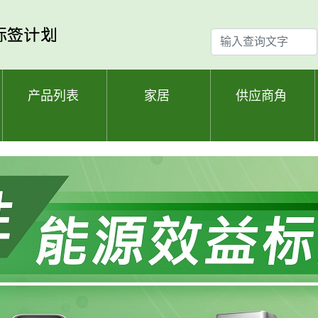
输
入
查
询
产品列表
家居
供应商角
文
字