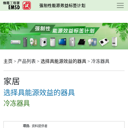
跳
至
主
要
内
容
主页
> 产品列表 >
选择具能源效益的器具
> 冷冻器具
家居
选择具能源效益的器具
冷冻器具
产
资料提供者
品