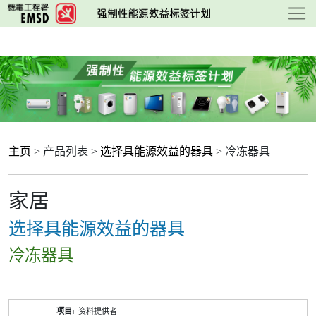
跳
至
主
要
内
容
主页
> 产品列表 >
选择具能源效益的器具
> 冷冻器具
家居
选择具能源效益的器具
冷冻器具
产
资料提供者
品