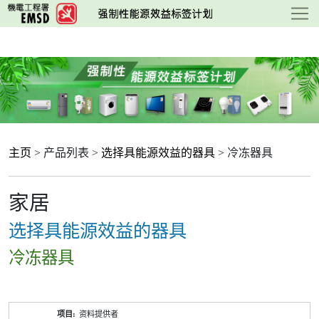
跳
至
主
要
内
容
主页
> 产品列表 >
选择具能源效益的器具
> 冷冻器具
家居
选择具能源效益的器具
冷冻器具
产
资料提供者
品