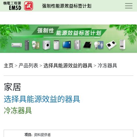
跳
至
主
要
内
容
主页
> 产品列表 >
选择具能源效益的器具
> 冷冻器具
家居
选择具能源效益的器具
冷冻器具
产
资料提供者
品