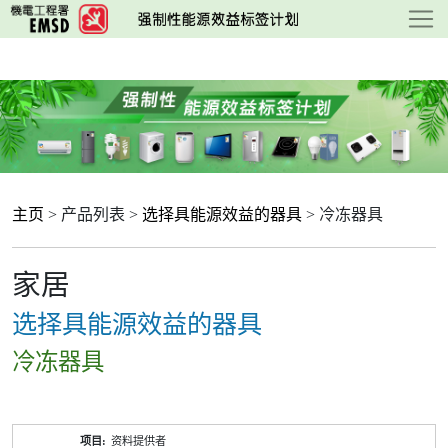
跳
至
主
要
内
容
主页
> 产品列表 >
选择具能源效益的器具
> 冷冻器具
家居
选择具能源效益的器具
冷冻器具
产
资料提供者
品