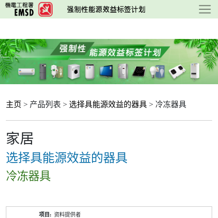
跳
至
主
要
内
容
主页
> 产品列表 >
选择具能源效益的器具
> 冷冻器具
家居
选择具能源效益的器具
冷冻器具
产
资料提供者
品