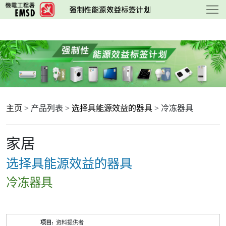
跳
至
主
要
内
容
主页
> 产品列表 >
选择具能源效益的器具
> 冷冻器具
家居
选择具能源效益的器具
冷冻器具
产
资料提供者
品