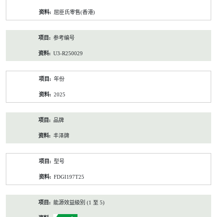
资
屈臣氏零售(香港)
料
参考编号
U3-R250029
年份
2025
品牌
丰泽牌
型号
FDGI197T25
能源效益級別 (1 至 5)