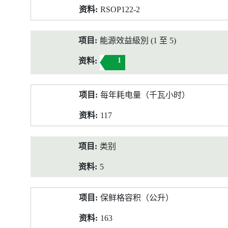
RSOP122-2
能源效益級別 (1 至 5)
1
每年耗电量（千瓦小时）
117
类别
5
保鲜格容积（公升）
163