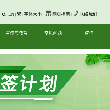
EN
繁
字体大小
网页指南
联络我们
查
|
|
|
|
询
文
字
宣传与教育
常见问题
咨询