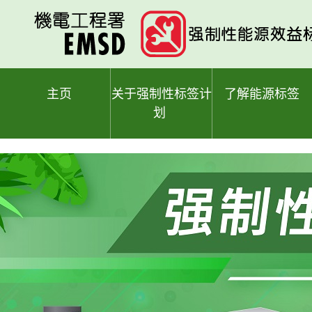
跳
至
主
要
内
容
主页
关于强制性标签计
了解能源标签
划