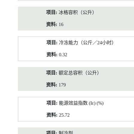
冰格容积（公升）
16
冷冻能力（公斤／24小时）
0.32
额定总容积（公升）
179
能源效益指数 (Iε) (%)
25.72
制冷剂