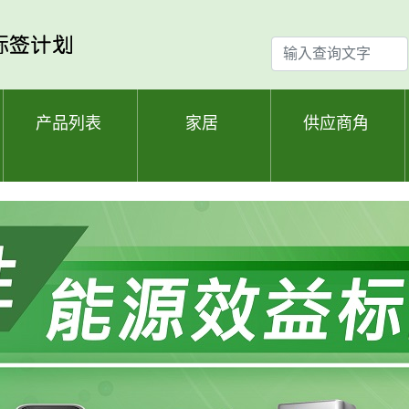
输
入
查
询
产品列表
家居
供应商角
文
字