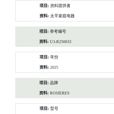
产
资料提供者
品
资
太平家庭电器
料
参考编号
U3-R250033
年份
2025
品牌
ROSIERES
型号