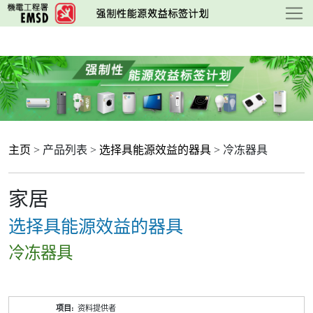
跳
至
主
要
内
容
主页
> 产品列表 >
选择具能源效益的器具
> 冷冻器具
家居
选择具能源效益的器具
冷冻器具
产
资料提供者
品