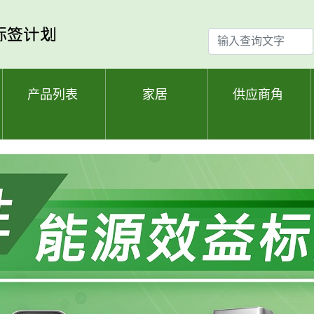
输
入
查
询
产品列表
家居
供应商角
文
字