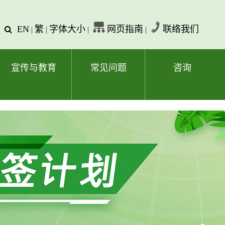
EN
繁
字体大小
网页指南
联络我们
查
|
|
|
|
询
文
字
宣传与教育
常见问题
咨询