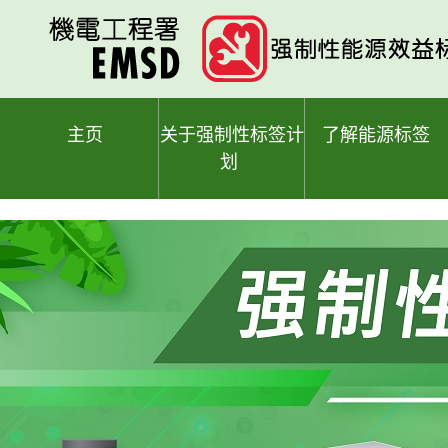
跳
至
主
要
内
容
主页
关于强制性标签计
了解能源标签
划