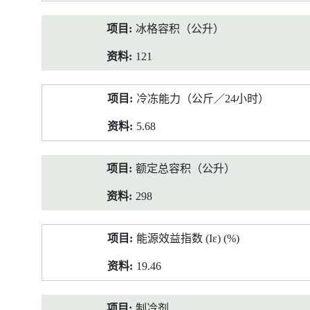
冰格容积（公升）
121
冷冻能力（公斤／24小时）
5.68
额定总容积（公升）
298
能源效益指数 (Iε) (%)
19.46
制冷剂