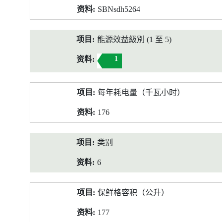
SBNsdh5264
能源效益級別 (1 至 5)
1
每年耗电量（千瓦小时）
176
类别
6
保鲜格容积（公升）
177