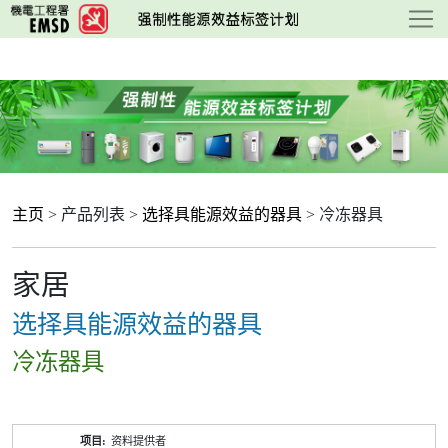
跳
至
主
要
内
容
主页
> 产品列表 >
选择具能源效益的器具
> 冷冻器具
家居
选择具能源效益的器具
冷冻器具
产
资料提供者
品