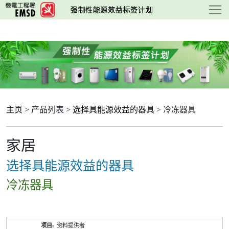
跳
至
主
要
内
容
主页
> 产品列表 >
选择具能源效益的器具
> 冷冻器具
家居
选择具能源效益的器具
冷冻器具
产
资料提供者
品