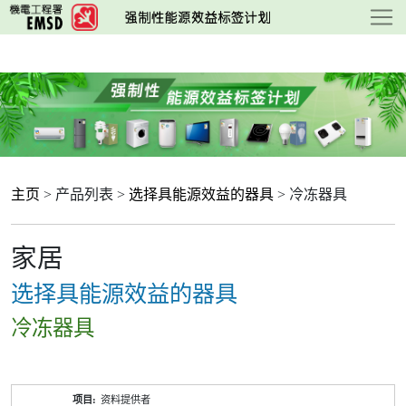
跳
至
主
要
内
容
主页
> 产品列表 >
选择具能源效益的器具
> 冷冻器具
家居
选择具能源效益的器具
冷冻器具
产
资料提供者
品