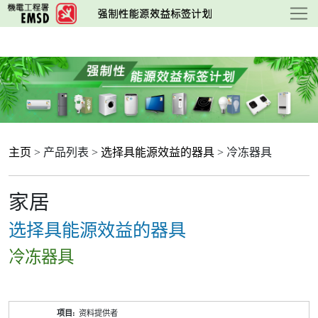
跳
至
主
要
内
容
主页
> 产品列表 >
选择具能源效益的器具
> 冷冻器具
家居
选择具能源效益的器具
冷冻器具
产
资料提供者
品