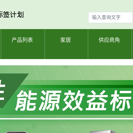
输
入
查
询
产品列表
家居
供应商角
文
字