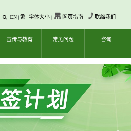
EN
繁
字体大小
网页指南
联络我们
查
|
|
|
|
询
文
字
宣传与教育
常见问题
咨询