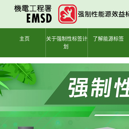
跳
至
主
要
内
容
主页
关于强制性标签计
了解能源标签
划