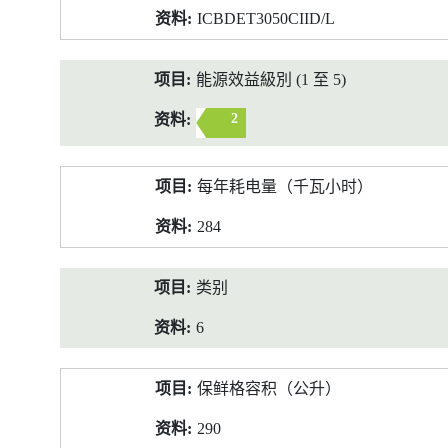
ICBDET3050CIID/L
能源效益級別 (1 至 5)
2
每年耗电量（千瓦小时）
284
类别
6
保鲜格容积（公升）
290