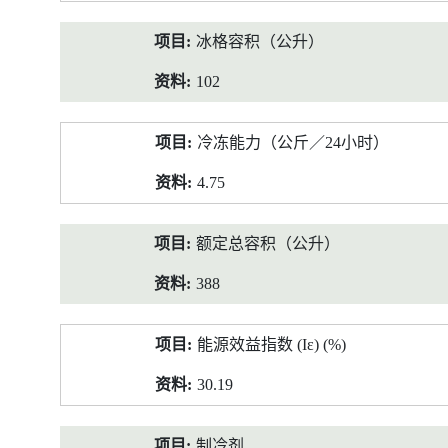
冰格容积（公升）
102
冷冻能力（公斤／24小时）
4.75
额定总容积（公升）
388
能源效益指数 (Iε) (%)
30.19
制冷剂