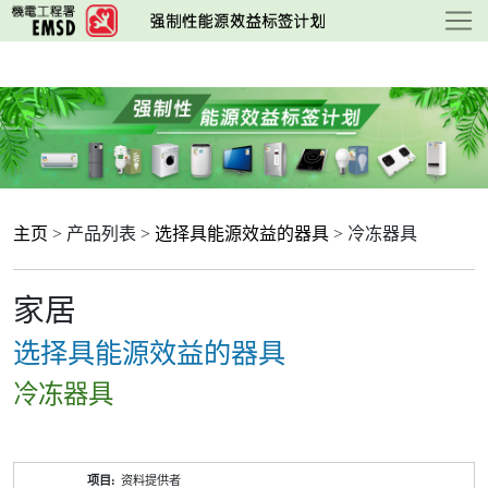
跳
至
主
要
内
容
主页
> 产品列表 >
选择具能源效益的器具
> 冷冻器具
家居
选择具能源效益的器具
冷冻器具
产
资料提供者
品