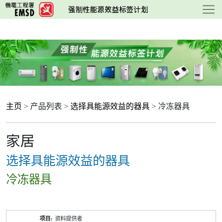
跳
至
主
要
内
容
主页
> 产品列表 >
选择具能源效益的器具
> 冷冻器具
家居
选择具能源效益的器具
冷冻器具
产
资料提供者
品