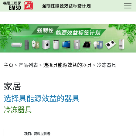
跳
至
主
要
内
容
主页
> 产品列表 >
选择具能源效益的器具
> 冷冻器具
家居
选择具能源效益的器具
冷冻器具
产
资料提供者
品