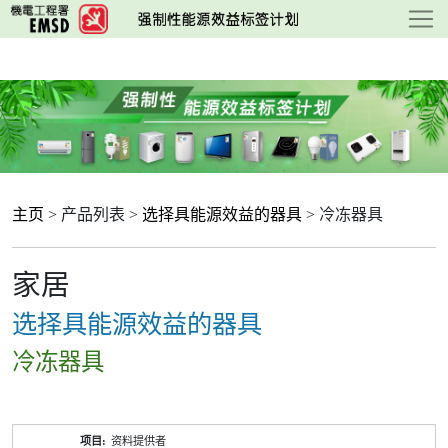
跳
至
主
要
内
容
主页
> 产品列表 >
选择具能源效益的器具
> 冷冻器具
家居
选择具能源效益的器具
冷冻器具
产
资料提供者
品