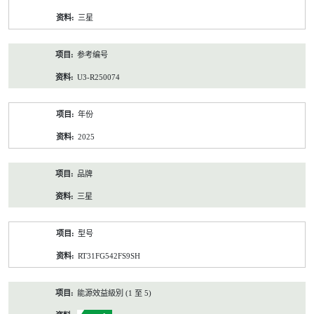
资
三星
料
参考编号
U3-R250074
年份
2025
品牌
三星
型号
RT31FG542FS9SH
能源效益級別 (1 至 5)