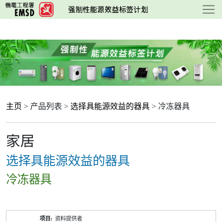
跳
至
主
要
内
容
主页
> 产品列表 >
选择具能源效益的器具
> 冷冻器具
家居
选择具能源效益的器具
冷冻器具
产
资料提供者
品