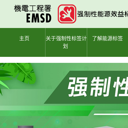
跳
至
主
要
内
容
主页
关于强制性标签计
了解能源标签
划