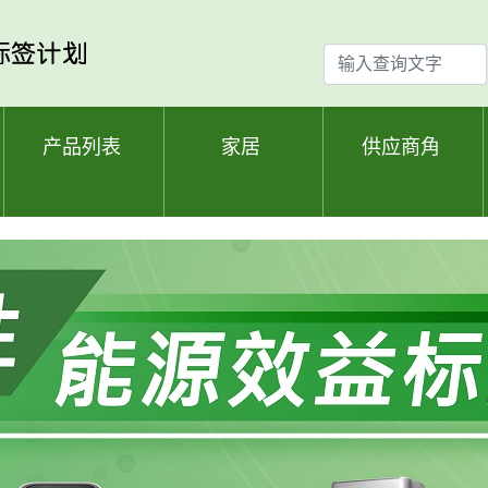
输
入
查
询
产品列表
家居
供应商角
文
字