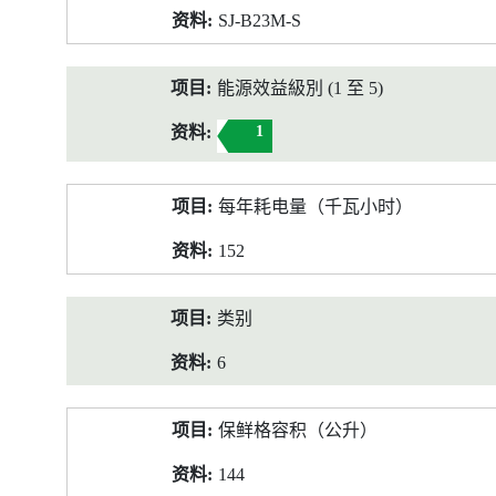
SJ-B23M-S
能源效益級別 (1 至 5)
1
每年耗电量（千瓦小时）
152
类别
6
保鲜格容积（公升）
144