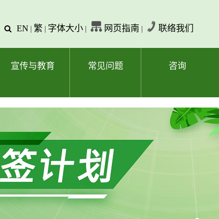
EN
繁
字体大小
网页指南
联络我们
查
|
|
|
|
询
文
字
宣传与教育
常见问题
咨询