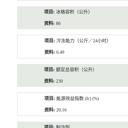
冰格容积（公升）
86
冷冻能力（公斤／24小时）
6.49
额定总容积（公升）
230
能源效益指数 (Iε) (%)
20.16
制冷剂