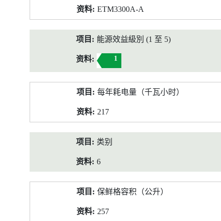
ETM3300A-A
能源效益級別 (1 至 5)
1
每年耗电量（千瓦小时）
217
类别
6
保鲜格容积（公升）
257