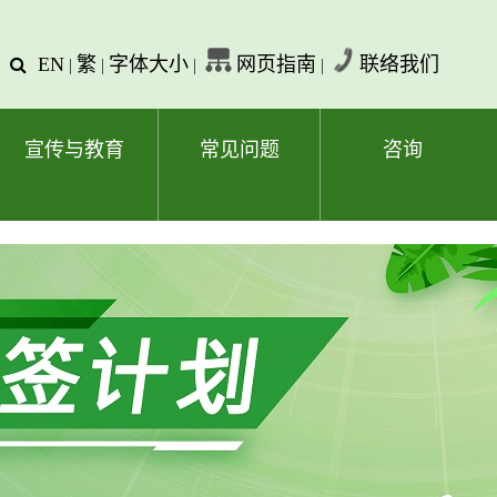
EN
繁
字体大小
网页指南
联络我们
查
|
|
|
|
询
文
字
宣传与教育
常见问题
咨询