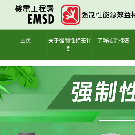
跳
至
主
要
内
容
主页
关于强制性标签计
了解能源标签
划