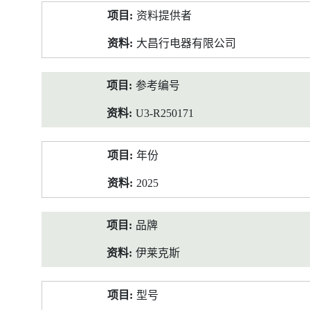
产
资料提供者
品
资
大昌行电器有限公司
料
参考编号
U3-R250171
年份
2025
品牌
伊莱克斯
型号