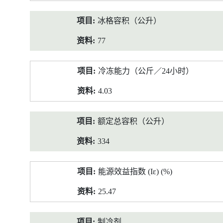
冰格容积（公升）
77
冷冻能力（公斤／24小时）
4.03
额定总容积（公升）
334
能源效益指数 (Iε) (%)
25.47
制冷剂