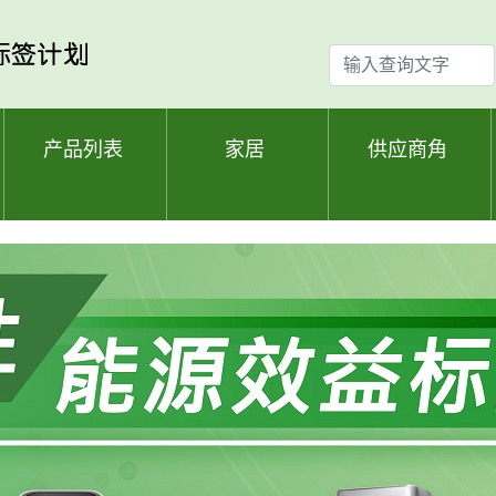
输
入
查
询
产品列表
家居
供应商角
文
字