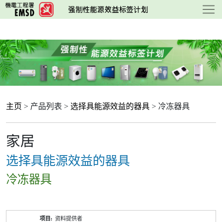
跳
至
主
要
内
容
主页
> 产品列表 >
选择具能源效益的器具
> 冷冻器具
家居
选择具能源效益的器具
冷冻器具
产
资料提供者
品