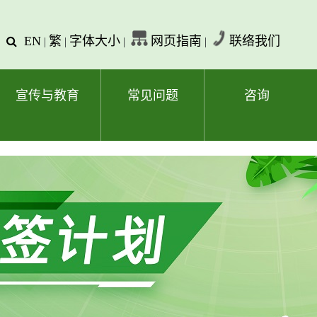
EN
繁
字体大小
网页指南
联络我们
查
|
|
|
|
询
文
字
宣传与教育
常见问题
咨询