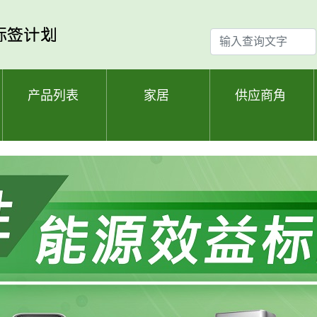
输
入
查
询
产品列表
家居
供应商角
文
字