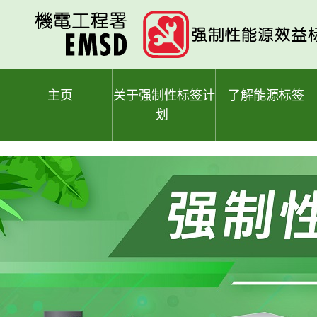
跳
至
主
要
内
容
主页
关于强制性标签计
了解能源标签
划