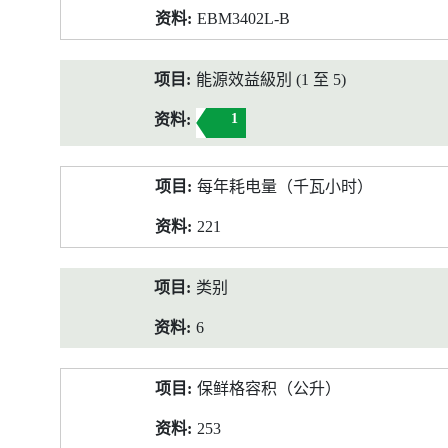
EBM3402L-B
能源效益級別 (1 至 5)
1
每年耗电量（千瓦小时）
221
类别
6
保鲜格容积（公升）
253