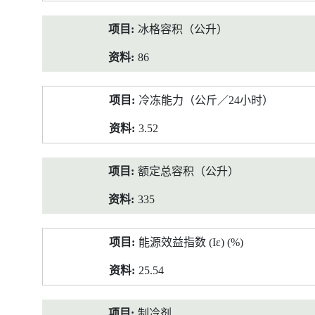
冰格容积（公升）
86
冷冻能力（公斤／24小时）
3.52
额定总容积（公升）
335
能源效益指数 (Iε) (%)
25.54
制冷剂