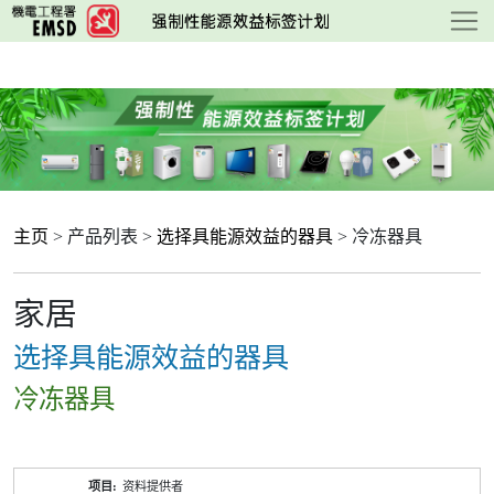
跳
至
主
要
内
容
主页
> 产品列表 >
选择具能源效益的器具
> 冷冻器具
家居
选择具能源效益的器具
冷冻器具
产
资料提供者
品