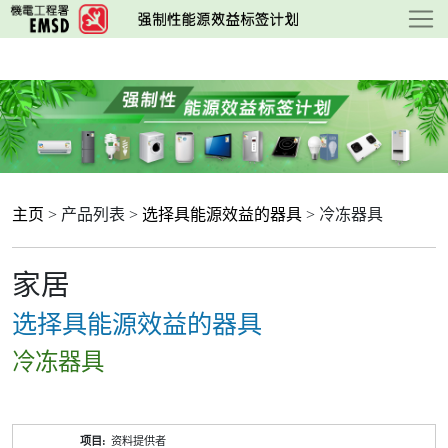
跳
至
主
要
内
容
主页
> 产品列表 >
选择具能源效益的器具
> 冷冻器具
家居
选择具能源效益的器具
冷冻器具
产
资料提供者
品