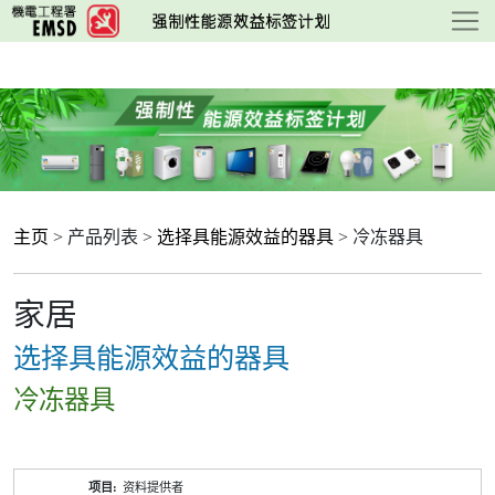
跳
至
主
要
内
容
主页
> 产品列表 >
选择具能源效益的器具
> 冷冻器具
家居
选择具能源效益的器具
冷冻器具
产
资料提供者
品