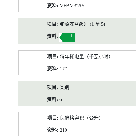
VFBM35SV
能源效益級別 (1 至 5)
1
每年耗电量（千瓦小时）
177
类别
6
保鲜格容积（公升）
210