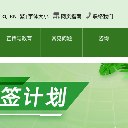
EN
繁
字体大小
网页指南
联络我们
查
|
|
|
|
询
文
字
宣传与教育
常见问题
咨询