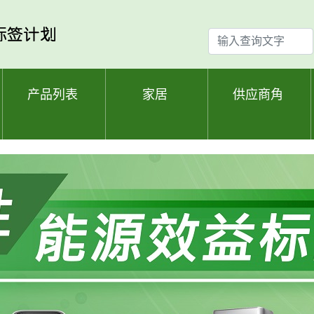
输
入
查
询
产品列表
家居
供应商角
文
字