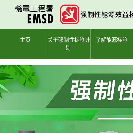
跳
至
主
要
内
容
主页
关于强制性标签计
了解能源标签
划