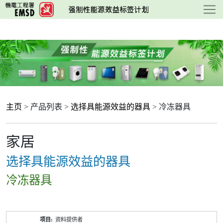
跳
至
主
要
内
容
主页
> 产品列表 >
选择具能源效益的器具
> 冷冻器具
家居
选择具能源效益的器具
冷冻器具
产
资料提供者
品