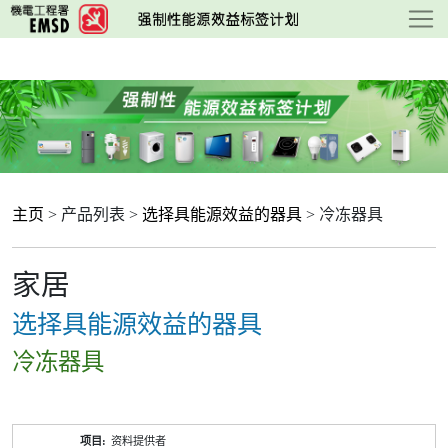
跳
至
主
要
内
容
主页
> 产品列表 >
选择具能源效益的器具
> 冷冻器具
家居
选择具能源效益的器具
冷冻器具
产
资料提供者
品