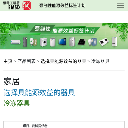
跳
至
主
要
内
容
主页
> 产品列表 >
选择具能源效益的器具
> 冷冻器具
家居
选择具能源效益的器具
冷冻器具
产
资料提供者
品