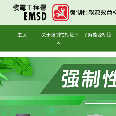
跳
至
主
要
内
容
主页
关于强制性标签计
了解能源标签
划