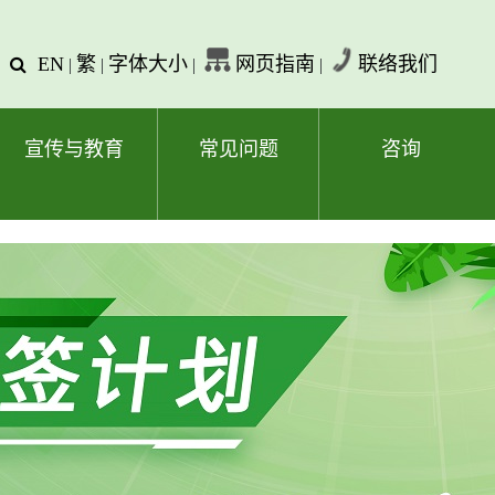
EN
繁
字体大小
网页指南
联络我们
查
|
|
|
|
询
文
字
宣传与教育
常见问题
咨询