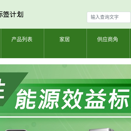
输
入
查
询
产品列表
家居
供应商角
文
字