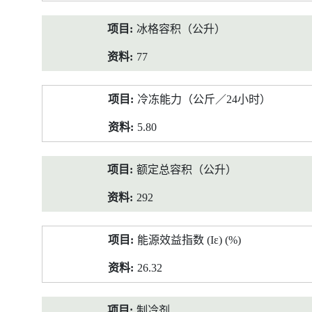
冰格容积（公升）
77
冷冻能力（公斤／24小时）
5.80
额定总容积（公升）
292
能源效益指数 (Iε) (%)
26.32
制冷剂