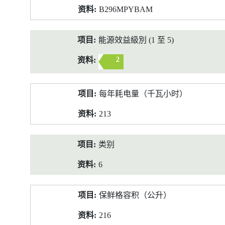
B296MPYBAM
能源效益級別 (1 至 5)
2
每年耗电量（千瓦小时）
213
类别
6
保鲜格容积（公升）
216