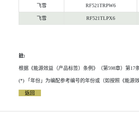
飞雪
RF521TRPW6
飞雪
RF521TLPX6
註:
根据《能源效益（产品标签）条例》（第598章）第1
(*) 「年份」为编配参考编号的年份或（如按照《能
返回