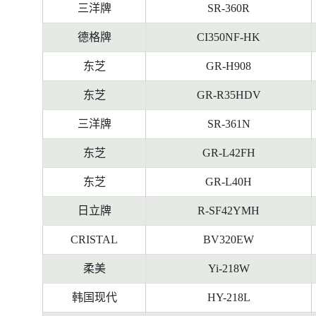
料
三洋牌
SR-360R
德格牌
CI350NF-HK
东芝
GR-H908
东芝
GR-R35HDV
三洋牌
SR-361N
东芝
GR-L42FH
东芝
GR-L40H
日立牌
R-SF42YMH
CRISTAL
BV320EW
柔美
Yi-218W
韩国现代
HY-218L