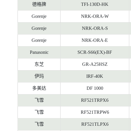
德格牌
TFI-130D-HK
Gorenje
NRK-ORA-W
Gorenje
NRK-ORA-S
Gorenje
NRK-ORA-E
Panasonic
SCR-S66(EX)-BF
东芝
GR-A25HSZ
伊玛
IRF-40K
多美达
DF 1000
飞雪
RF521TRPX6
飞雪
RF521TRPW6
飞雪
RF521TLPX6