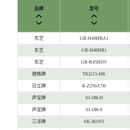
品牌
型号
参
东芝
GR-H40HBA1
考
编
东芝
GR-H40HB1
号
东芝
GR-R45HDV
被
删
德格牌
TKI215-HK
除
前
日立牌
R-Z250A7H
的
声宝牌
SJ-188-H
能
源
声宝牌
SJ-188-S
标
签
三洋牌
SR-361NT
资