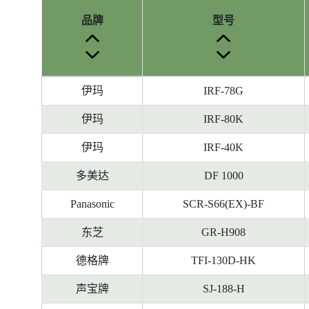
品牌
型号
参
伊玛
IRF-78G
考
编
伊玛
IRF-80K
号
伊玛
IRF-40K
被
删
多美达
DF 1000
除
前
Panasonic
SCR-S66(EX)-BF
的
东芝
GR-H908
能
源
德格牌
TFI-130D-HK
标
签
声宝牌
SJ-188-H
资