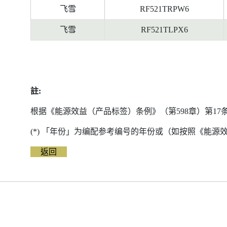
飞雪
RF521TRPW6
飞雪
RF521TLPX6
註:
根据《能源效益（产品标签）条例》（第598章）第1
(*) 「年份」为编配参考编号的年份或（如按照《能
返回