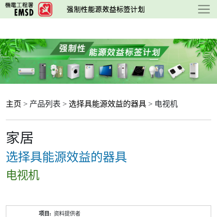
跳
至
主
要
内
容
主页
> 产品列表 >
选择具能源效益的器具
> 电视机
家居
选择具能源效益的器具
电视机
产
资料提供者
品