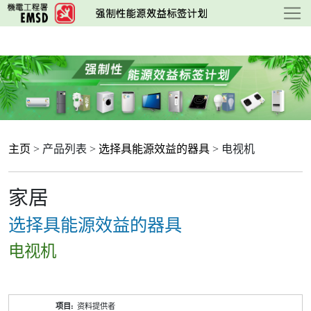
跳
至
主
要
内
容
主页
> 产品列表 >
选择具能源效益的器具
> 电视机
家居
选择具能源效益的器具
电视机
产
资料提供者
品