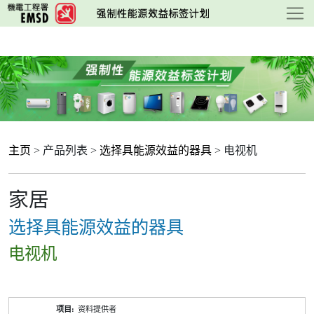
跳
至
主
要
内
容
主页
> 产品列表 >
选择具能源效益的器具
> 电视机
家居
选择具能源效益的器具
电视机
产
资料提供者
品