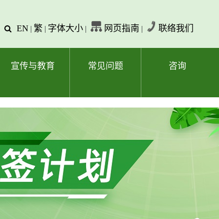
EN
繁
字体大小
网页指南
联络我们
查
|
|
|
|
询
文
字
宣传与教育
常见问题
咨询