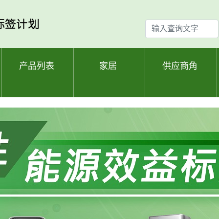
输
入
查
询
产品列表
家居
供应商角
文
字