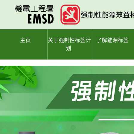
跳
至
主
要
内
容
主页
关于强制性标签计
了解能源标签
划