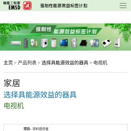
跳
至
主
要
内
容
主页
> 产品列表 >
选择具能源效益的器具
> 电视机
家居
选择具能源效益的器具
电视机
产
资料提供者
品