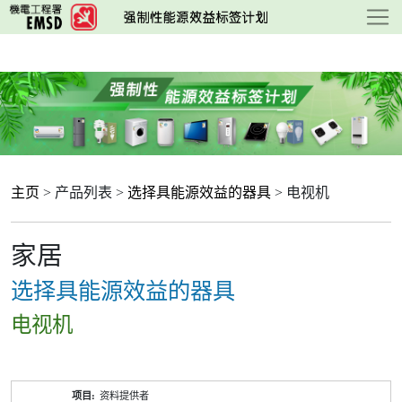
跳
至
主
要
内
容
主页
> 产品列表 >
选择具能源效益的器具
> 电视机
家居
选择具能源效益的器具
电视机
产
资料提供者
品