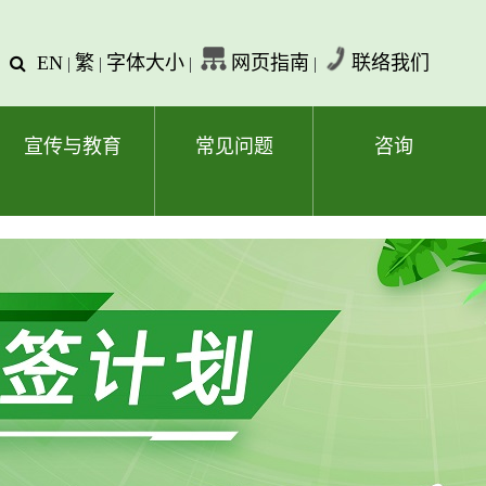
EN
繁
字体大小
网页指南
联络我们
查
|
|
|
|
询
文
字
宣传与教育
常见问题
咨询