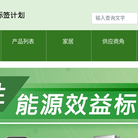
输
入
查
询
产品列表
家居
供应商角
文
字