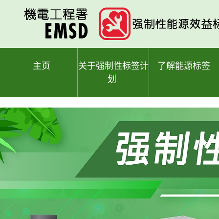
跳
至
主
要
内
容
主页
关于强制性标签计
了解能源标签
划