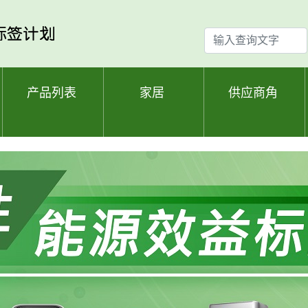
输
入
查
询
产品列表
家居
供应商角
文
字