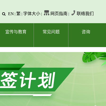
EN
繁
字体大小
网页指南
联络我们
查
|
|
|
|
询
文
字
宣传与教育
常见问题
咨询