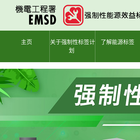
跳
至
主
要
内
容
主页
关于强制性标签计
了解能源标签
划