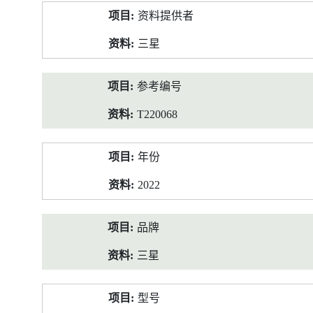
产
资料提供者
品
资
三星
料
参考编号
T220068
年份
2022
品牌
三星
型号