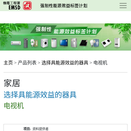
跳
至
主
要
内
容
主页
> 产品列表 >
选择具能源效益的器具
> 电视机
家居
选择具能源效益的器具
电视机
产
资料提供者
品